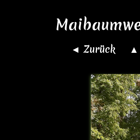
Maibaumwer
◄ Zurück
▲