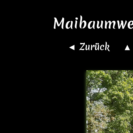
Maibaumwer
◄ Zurück
▲