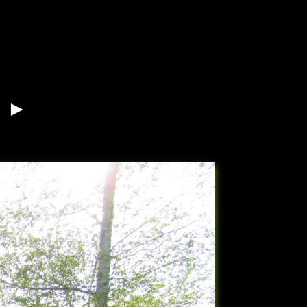
6
s ►