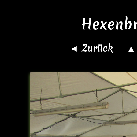
Hexenb
◄ Zurück
▲