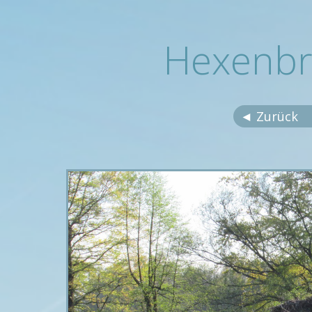
Hexenbr
◄ Zurück