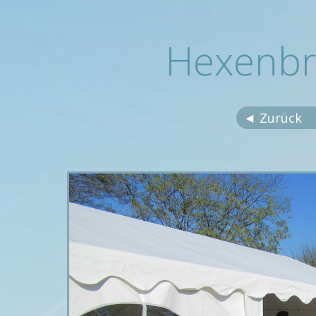
Hexenbr
◄ Zurück