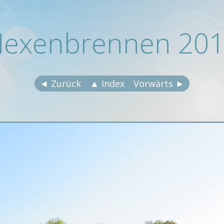
exenbrennen 20
◄ Zurück
▲ Index
Vorwärts ►