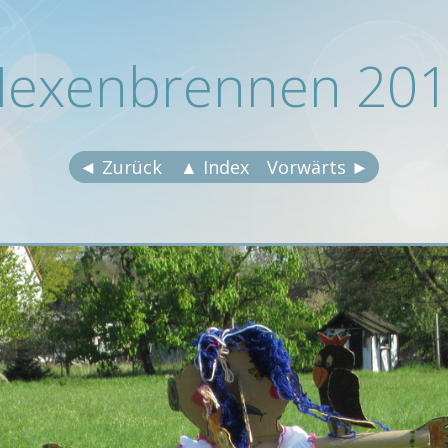
exenbrennen 20
◄ Zurück
▲ Index
Vorwärts ►